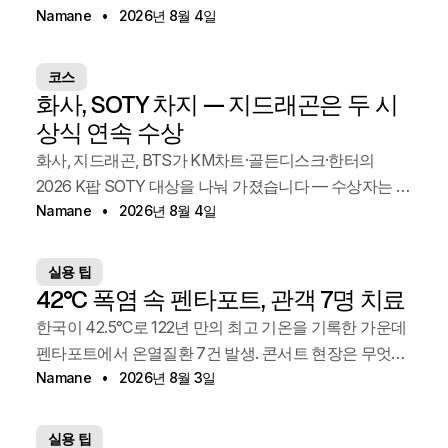
Namane
2026년 8월 4일
코스
화사, SOTY 차지 — 지드래곤은 두 시
상식 연속 수상
화사, 지드래곤, BTS가 KM차트·골든디스크·한터의
2026 K팝 SOTY 대상을 나눠 가졌습니다 — 수상자는 누
구였을까요
Namane
2026년 8월 4일
실용 팁
42°C 폭염 속 펜타포트, 관객 7명 치료
한국이 42.5°C로 122년 만의 최고 기온을 기록한 가운데
펜타포트에서 온열질환 7건 발생. 콘서트 현장은 무엇을
바꿨나.
Namane
2026년 8월 3일
실용 팁