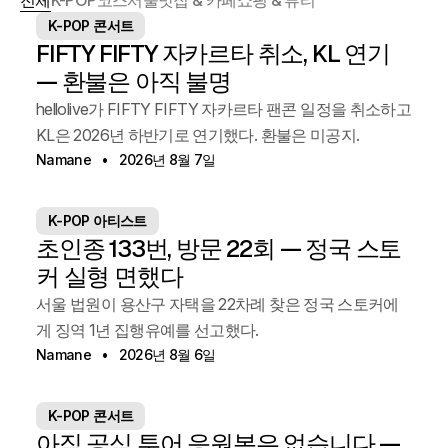
전체
K-POP
코스
서울
맛집 & 카페
쇼핑 & 뷰티
K-POP 콘서트
FIFTY FIFTY 자카르타 취소, KL 연기
— 환불은 아직 불명
hellolive가 FIFTY FIFTY 자카르타 팬콘 일정을 취소하고
KL은 2026년 하반기로 연기했다. 환불은 미공지.
Namane
2026년 8월 7일
K-POP 아티스트
초인종 133번, 방문 22회 — 정국 스토
커 실형 면했다
서울 법원이 용산구 자택을 22차례 찾은 정국 스토커에
게 징역 1년 집행유예를 선고했다.
Namane
2026년 8월 6일
K-POP 콘서트
아직 공식 투어 응원봉은 없습니다 —